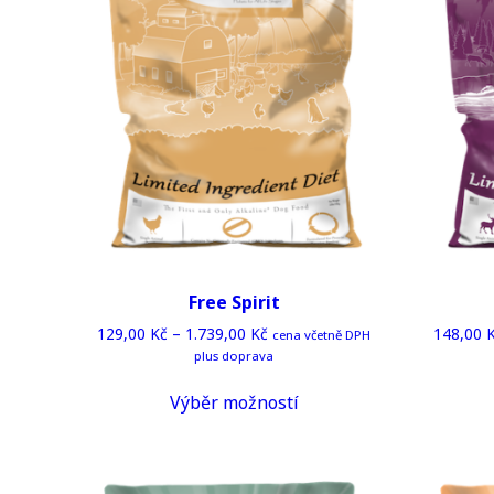
Free Spirit
129,00
Kč
–
1.739,00
Kč
148,00
cena včetně DPH
plus doprava
This
Výběr možností
product
has
multiple
variants.