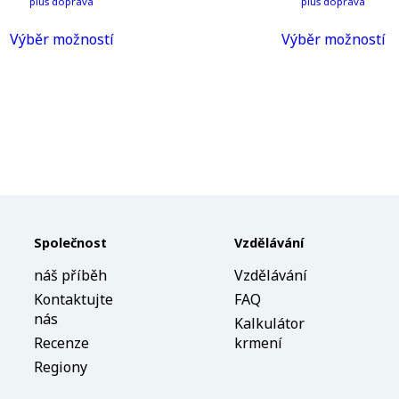
plus doprava
plus doprava
This
T
Výběr možností
Výběr možností
product
p
has
h
multiple
mu
variants.
va
The
T
options
op
may
m
be
b
chosen
c
on
o
the
t
Společnost
Vzdělávání
product
p
náš příběh
Vzdělávání
page
p
Kontaktujte
FAQ
nás
Kalkulátor
Recenze
krmení
Regiony