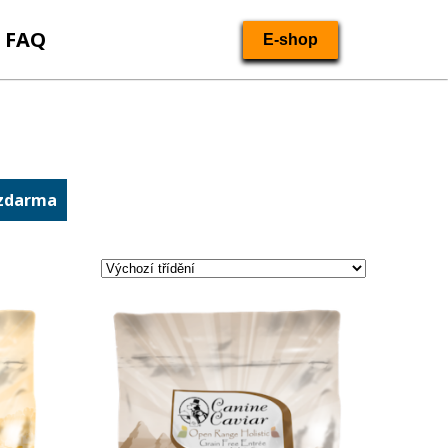
FAQ
E-shop
 zdarma