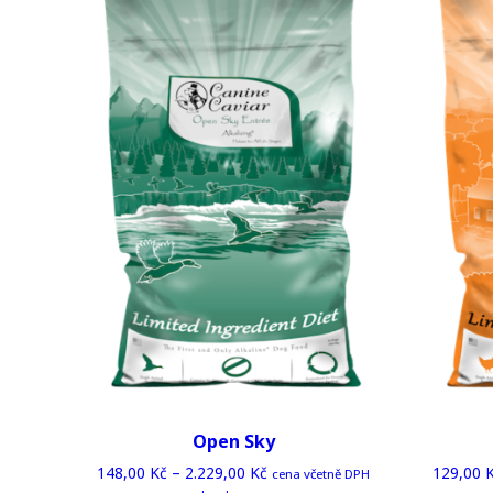
The
options
may
be
chosen
on
the
product
page
Open Sky
148,00
Kč
–
2.229,00
Kč
129,00
cena včetně DPH