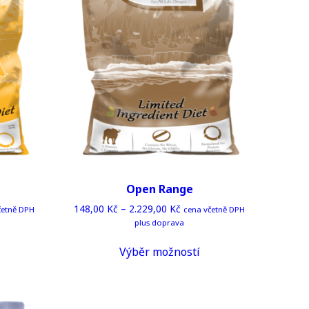
Open Range
148,00
Kč
–
2.229,00
Kč
četně DPH
cena včetně DPH
plus doprava
his
This
Výběr možností
roduct
product
as
has
ltiple
multiple
riants.
variants.