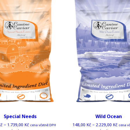
The
T
options
op
may
m
be
b
chosen
c
on
o
the
t
product
p
page
p
Special Needs
Wild Ocean
Kč
–
1.739,00
Kč
148,00
Kč
–
2.229,00
Kč
cena včetně DPH
cena v