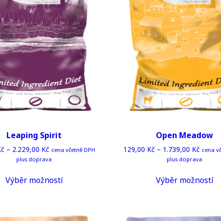
Leaping Spirit
Open Meadow
Kč
–
2.229,00
Kč
129,00
Kč
–
1.739,00
Kč
cena včetně DPH
cena v
plus doprava
plus doprava
This
T
Výběr možností
Výběr možností
product
p
has
h
multiple
mu
variants.
va