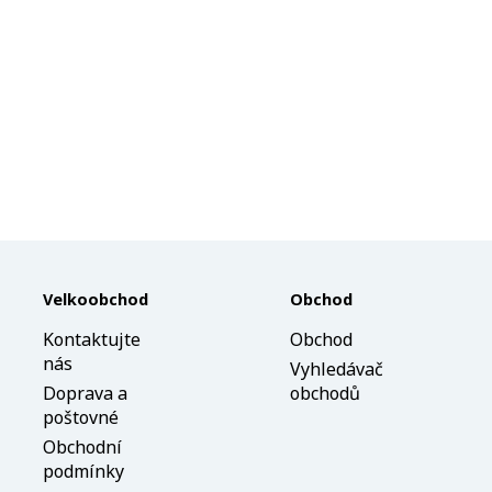
his
roduct
as
ltiple
riants.
he
tions
ay
e
hosen
n
he
Velkoobchod
Obchod
roduct
Kontaktujte
Obchod
age
nás
Vyhledávač
Doprava a
obchodů
poštovné
Obchodní
podmínky