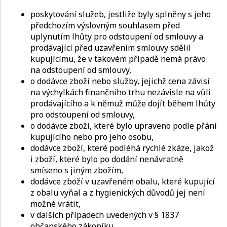
poskytování služeb, jestliže byly splněny s jeho
předchozím výslovným souhlasem před
uplynutím lhůty pro odstoupení od smlouvy a
prodávající před uzavřením smlouvy sdělil
kupujícímu, že v takovém případě nemá právo
na odstoupení od smlouvy,
o dodávce zboží nebo služby, jejichž cena závisí
na výchylkách finančního trhu nezávisle na vůli
prodávajícího a k němuž může dojít během lhůty
pro odstoupení od smlouvy,
o dodávce zboží, které bylo upraveno podle přání
kupujícího nebo pro jeho osobu,
dodávce zboží, které podléhá rychlé zkáze, jakož
i zboží, které bylo po dodání nenávratně
smíseno s jiným zbožím,
dodávce zboží v uzavřeném obalu, které kupující
z obalu vyňal a z hygienických důvodů jej není
možné vrátit,
v dalších případech uvedených v § 1837
občanského zákoníku.