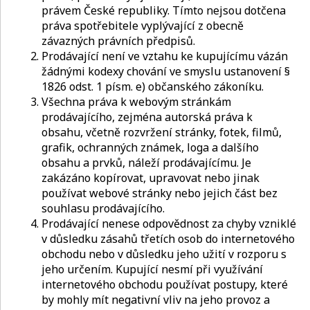
právem České republiky. Tímto nejsou dotčena
práva spotřebitele vyplývající z obecně
závazných právních předpisů.
Prodávající není ve vztahu ke kupujícímu vázán
žádnými kodexy chování ve smyslu ustanovení §
1826 odst. 1 písm. e) občanského zákoníku.
Všechna práva k webovým stránkám
prodávajícího, zejména autorská práva k
obsahu, včetně rozvržení stránky, fotek, filmů,
grafik, ochranných známek, loga a dalšího
obsahu a prvků, náleží prodávajícímu. Je
zakázáno kopírovat, upravovat nebo jinak
používat webové stránky nebo jejich část bez
souhlasu prodávajícího.
Prodávající nenese odpovědnost za chyby vzniklé
v důsledku zásahů třetích osob do internetového
obchodu nebo v důsledku jeho užití v rozporu s
jeho určením. Kupující nesmí při využívání
internetového obchodu používat postupy, které
by mohly mít negativní vliv na jeho provoz a