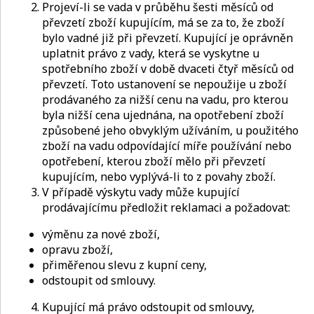
Projeví-li se vada v průběhu šesti měsíců od
převzetí zboží kupujícím, má se za to, že zboží
bylo vadné již při převzetí. Kupující je oprávněn
uplatnit právo z vady, která se vyskytne u
spotřebního zboží v době dvaceti čtyř měsíců od
převzetí. Toto ustanovení se nepoužije u zboží
prodávaného za nižší cenu na vadu, pro kterou
byla nižší cena ujednána, na opotřebení zboží
způsobené jeho obvyklým užíváním, u použitého
zboží na vadu odpovídající míře používání nebo
opotřebení, kterou zboží mělo při převzetí
kupujícím, nebo vyplývá-li to z povahy zboží.
V případě výskytu vady může kupující
prodávajícímu předložit reklamaci a požadovat:
výměnu za nové zboží,
opravu zboží,
přiměřenou slevu z kupní ceny,
odstoupit od smlouvy.
Kupující má právo odstoupit od smlouvy,