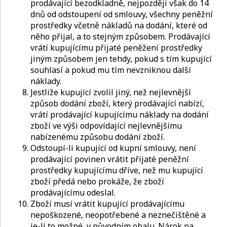
prodávající bezodkladně, nejpozději však do 14
dnů od odstoupení od smlouvy, všechny peněžní
prostředky včetně nákladů na dodání, které od
něho přijal, a to stejným způsobem. Prodávající
vrátí kupujícímu přijaté peněžení prostředky
jiným způsobem jen tehdy, pokud s tím kupující
souhlasí a pokud mu tím nevzniknou další
náklady.
Jestliže kupující zvolil jiný, než nejlevnější
způsob dodání zboží, který prodávající nabízí,
vrátí prodávající kupujícímu náklady na dodání
zboží ve výši odpovídající nejlevnějšímu
nabízenému způsobu dodání zboží.
Odstoupí-li kupující od kupní smlouvy, není
prodávající povinen vrátit přijaté peněžní
prostředky kupujícímu dříve, než mu kupující
zboží předá nebo prokáže, že zboží
prodávajícímu odeslal.
Zboží musí vrátit kupující prodávajícímu
nepoškozené, neopotřebené a neznečištěné a
je-li to možné, v původním obalu. Nárok na