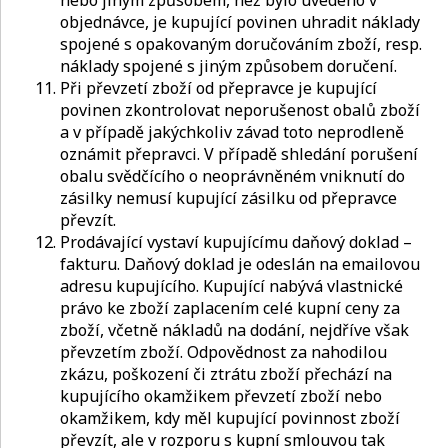
objednávce, je kupující povinen uhradit náklady
spojené s opakovaným doručováním zboží, resp.
náklady spojené s jiným způsobem doručení.
Při převzetí zboží od přepravce je kupující
povinen zkontrolovat neporušenost obalů zboží
a v případě jakýchkoliv závad toto neprodleně
oznámit přepravci. V případě shledání porušení
obalu svědčícího o neoprávněném vniknutí do
zásilky nemusí kupující zásilku od přepravce
převzít.
Prodávající vystaví kupujícímu daňový doklad –
fakturu. Daňový doklad je odeslán na emailovou
adresu kupujícího. Kupující nabývá vlastnické
právo ke zboží zaplacením celé kupní ceny za
zboží, včetně nákladů na dodání, nejdříve však
převzetím zboží. Odpovědnost za nahodilou
zkázu, poškození či ztrátu zboží přechází na
kupujícího okamžikem převzetí zboží nebo
okamžikem, kdy měl kupující povinnost zboží
převzít, ale v rozporu s kupní smlouvou tak