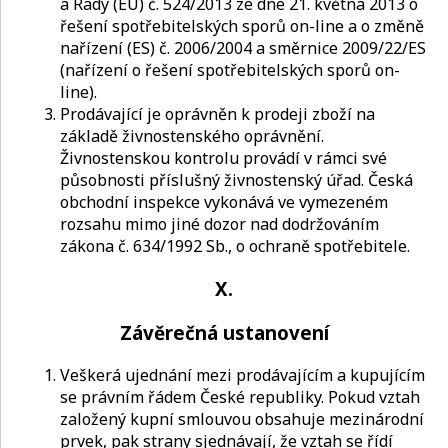
a Rady (EU) č. 524/2013 ze dne 21. května 2013 o
řešení spotřebitelských sporů on-line a o změně
nařízení (ES) č. 2006/2004 a směrnice 2009/22/ES
(nařízení o řešení spotřebitelských sporů on-
line).
Prodávající je oprávněn k prodeji zboží na
základě živnostenského oprávnění.
Živnostenskou kontrolu provádí v rámci své
působnosti příslušný živnostenský úřad. Česká
obchodní inspekce vykonává ve vymezeném
rozsahu mimo jiné dozor nad dodržováním
zákona č. 634/1992 Sb., o ochraně spotřebitele.
X.
Závěrečná ustanovení
Veškerá ujednání mezi prodávajícím a kupujícím
se právním řádem České republiky. Pokud vztah
založený kupní smlouvou obsahuje mezinárodní
prvek, pak strany sjednávají, že vztah se řídí