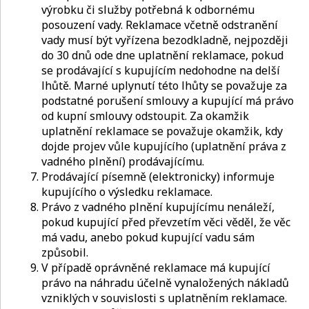
výrobku či služby potřebná k odbornému
posouzení vady. Reklamace včetně odstranění
vady musí být vyřízena bezodkladně, nejpozději
do 30 dnů ode dne uplatnění reklamace, pokud
se prodávající s kupujícím nedohodne na delší
lhůtě. Marné uplynutí této lhůty se považuje za
podstatné porušení smlouvy a kupující má právo
od kupní smlouvy odstoupit. Za okamžik
uplatnění reklamace se považuje okamžik, kdy
dojde projev vůle kupujícího (uplatnění práva z
vadného plnění) prodávajícímu.
Prodávající písemně (elektronicky) informuje
kupujícího o výsledku reklamace.
Právo z vadného plnění kupujícímu nenáleží,
pokud kupující před převzetím věci věděl, že věc
má vadu, anebo pokud kupující vadu sám
způsobil.
V případě oprávněné reklamace má kupující
právo na náhradu účelně vynaložených nákladů
vzniklých v souvislosti s uplatněním reklamace.