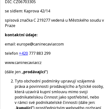
DIČ: CZ06703305
se sídlem: Kaprova 42/14
spisová značka C 219277 vedená u Městského soudu v
Praze
kontaktní údaje:
email: europe@caninecaviar.com
telefon
+420
777 883 299
www.caninecaviar.cz
(dále jen „
prodávající
“)
Tyto obchodní podmínky upravují vzájemná
práva a povinnosti prodávajícího a fyzické osoby,
která uzavírá kupní smlouvu mimo svoji
podnikatelskou činnost jako spotřebitel, nebo
v rámci své podnikatelské činnosti (dále jen:
„
kupující
“) prostřednictvím webového rozhraní