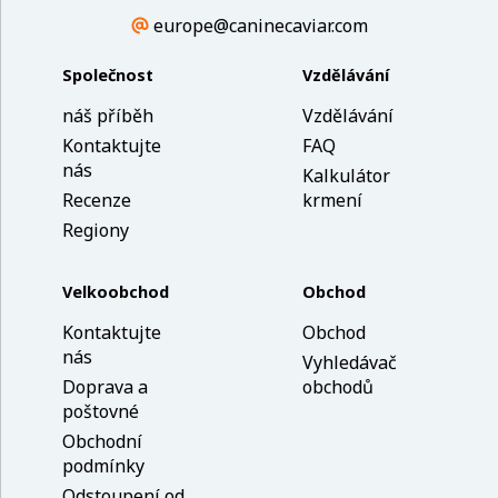
europe@caninecaviar.com
Společnost
Vzdělávání
náš příběh
Vzdělávání
Kontaktujte
FAQ
nás
Kalkulátor
Recenze
krmení
Regiony
Velkoobchod
Obchod
Kontaktujte
Obchod
nás
Vyhledávač
Doprava a
obchodů
poštovné
Obchodní
podmínky
Odstoupení od